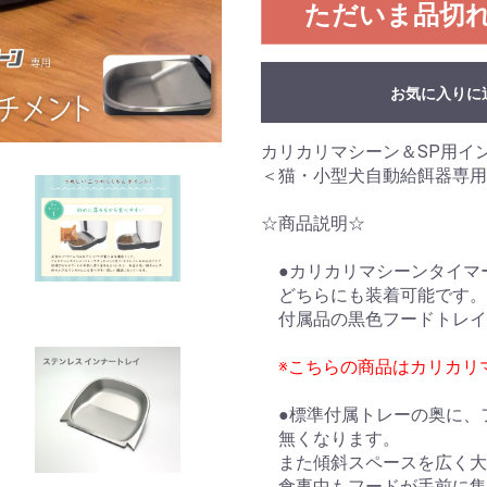
ただいま品切
お気に入りに
カリカリマシーン＆SP用イ
＜猫・小型犬自動給餌器専用
☆商品説明☆
●カリカリマシーンタイマー
どちらにも装着可能です。
付属品の黒色フードトレイ
※こちらの商品はカリカリ
●標準付属トレーの奥に、
無くなります。
また傾斜スペースを広く大
食事中もフードが手前に集