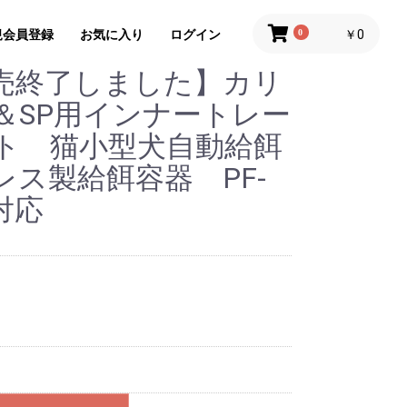
規会員登録
お気に入り
ログイン
0
￥0
売終了しました】カリ
＆SP用インナートレー
ト 猫小型犬自動給餌
ス製給餌容器 PF-
3対応