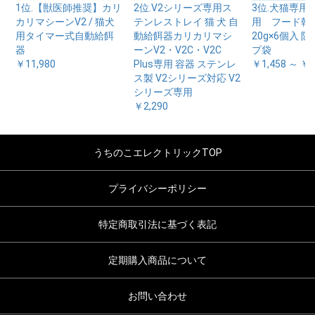
1位.【獣医師推奨】カリ
2位.V2シリーズ専用ス
3位.犬猫専用
カリマシーンV2 / 猫犬
テンレストレイ 猫 犬 自
用 フード乾
用タイマー式自動給餌
動給餌器カリカリマシ
20g×6個入 
器
ーンV2・V2C・V2C
プ袋
￥11,980
Plus専用 容器 ステンレ
￥1,458 ～ ￥7
ス製 V2シリーズ対応 V2
シリーズ専用
￥2,290
うちのこエレクトリックTOP
プライバシーポリシー
特定商取引法に基づく表記
定期購入商品について
お問い合わせ