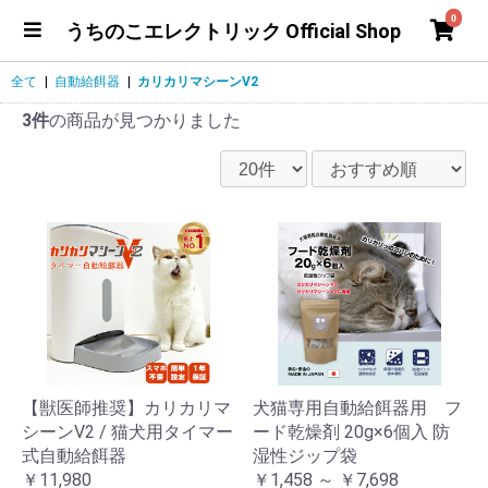
0
うちのこエレクトリック Official Shop
全て
|
自動給餌器
|
カリカリマシーンV2
3件
の商品が見つかりました
【獣医師推奨】カリカリマ
犬猫専用自動給餌器用 フ
シーンV2 / 猫犬用タイマー
ード乾燥剤 20g×6個入 防
式自動給餌器
湿性ジップ袋
￥11,980
￥1,458 ～ ￥7,698