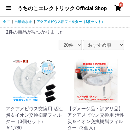
0
うちのこエレクトリック Official Shop
全て
|
自動給水器
|
アクアメビウス用フィルター（3枚セット）
2件
の商品が見つかりました
アクアメビウス交換用 活性
【ダメージ品・訳アリ品】
炭＆イオン交換樹脂フィル
アクアメビウス交換用 活性
ター（3個セット）
炭＆イオン交換樹脂フィル
￥1,780
ター（3個入）