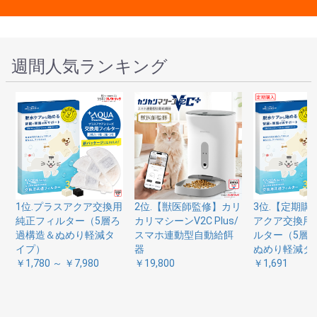
週間人気ランキング
1位.プラスアクア交換用
2位.【獣医師監修】カリ
3位.【定期購
純正フィルター（5層ろ
カリマシーンV2C Plus/
アクア交換用
過構造＆ぬめり軽減タ
スマホ連動型自動給餌
ルター（5層
イプ）
器
ぬめり軽減タ
￥1,780 ～ ￥7,980
￥19,800
￥1,691