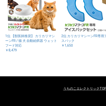
1位.【獣医師推奨】 カリカリマシ
2位.カリカリマシーンFR専用
ーンFR / 猫 犬 自動給餌器 ウェット
スパック
フード対応
￥1,650
￥8,479
うちのこエレクトリックTO