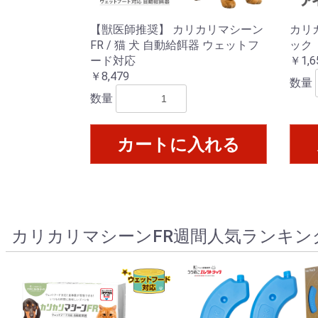
【獣医師推奨】 カリカリマシーン
カリ
FR / 猫 犬 自動給餌器 ウェットフ
ック
ード対応
￥1,6
￥8,479
数量
数量
カートに入れる
カリカリマシーンFR週間人気ランキン