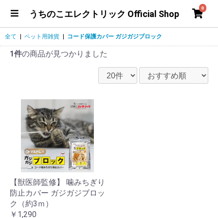
0
うちのこエレクトリック Official Shop
全て
|
ペット用雑貨
|
コード保護カバー ガジガジブロック
1件
の商品が見つかりました
【獣医師監修】 噛みちぎり
防止カバー ガジガジブロッ
ク（約3ｍ）
￥1,290