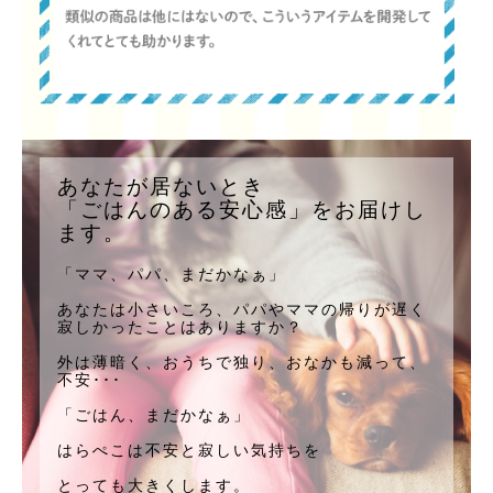
あなたが居ないとき
「ごはんのある安心感」をお届けし
ます。
「ママ、パパ、まだかなぁ」
あなたは小さいころ、パパやママの帰りが遅く
寂しかったことはありますか？
外は薄暗く、おうちで独り、おなかも減って、
不安･･･
「ごはん、まだかなぁ」
はらぺこは不安と寂しい気持ちを
とっても大きくします。