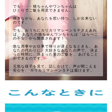
でも・・・猫ちゃんやワンちゃんは
ひとりでご飯を用意できません。
鳴きながら、あなたを想い待つ、しか出来ない
のです。
でも、おうちにカリカリマシーンＳＰさえあれ
ば、
あなたの猫ちゃんワンちゃんは「はらぺこ
の不安」から開放されます！
急な用事やお仕事で帰りが遅くなるときも、
あ
なたの代わりに、大好きなあなたの声で、
決ま
った時間に、決まった量のご飯を、
あげること
ができるのです。
元気な様子を見て、話しかけて、声が聞こえる
安心を、
カリカリマシーンＳＰは届けます。