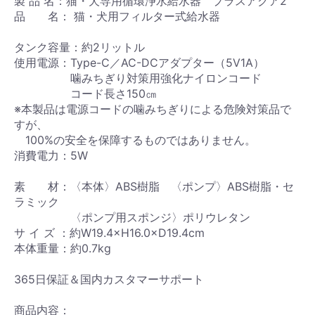
製 品 名：猫・犬専用循環浄水給水器 プラスアクア2
品 名： 猫・犬用フィルター式給水器
タンク容量：約2リットル
使用電源：Type-C／AC-DCアダプター（5V1A）
噛みちぎり対策用強化ナイロンコード
コード長さ150㎝
※本製品は電源コードの噛みちぎりによる危険対策品で
すが、
100%の安全を保障するものではありません。
消費電力：5W
素 材：〈本体〉ABS樹脂 〈ポンプ〉ABS樹脂・セ
ラミック
〈ポンプ用スポンジ〉ポリウレタン
サ イ ズ ：約W19.4×H16.0×D19.4cm
本体重量：約0.7kg
365日保証＆国内カスタマーサポート
商品内容：