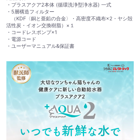
・プラスアクア2本体 (循環洗浄型浄水器) 一式
・5層構造フィルター
（KDF〈銅と亜鉛の合金〉・高密度不織布×2・ヤシ殻
活性炭・イオン交換樹脂）×１
・コードレスポンプ×1
・電源コード
・ユーザーマニュアル&保証書