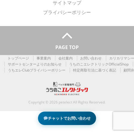
サイトマップ
プライバシーポリシー
PAGE TOP
トップページ
事業案内
会社案内
お問い合わせ
カリカリマシーン
サポートセンターよりのお知らせ
うちのこエレクトリックOfficialShop
うちエレClubプライバシーポリシー
特定商取引法に基づく表記
顧問
Copyright © 2026 petelect All Rights Reserved.
チャットでお問い合わせ