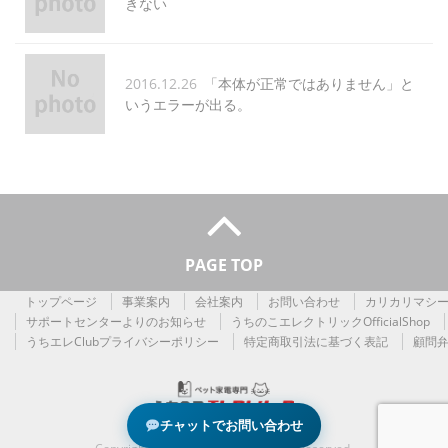
きない
2016.12.26
「本体が正常ではありません」と
いうエラーが出る。
PAGE TOP
トップページ
事業案内
会社案内
お問い合わせ
カリカリマシーン
サポートセンターよりのお知らせ
うちのこエレクトリックOfficialShop
うちエレClubプライバシーポリシー
特定商取引法に基づく表記
顧問
チャットでお問い合わせ