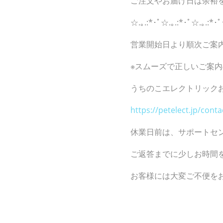
ご注文やお届け日は余裕
☆.｡.:*･ﾟ☆.｡.:*･ﾟ☆.｡.:*･ﾟ
営業開始日より順次ご案
※スムーズで正しいご案
うちのこエレクトリック
https://petelect.jp/conta
休業日前は、サポートセ
ご返答までに少しお時間
お客様には大変ご不便を